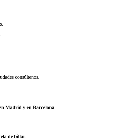
s.
o.
ciudades consúltenos.
 en Madrid y en Barcelona
tela de billar
.